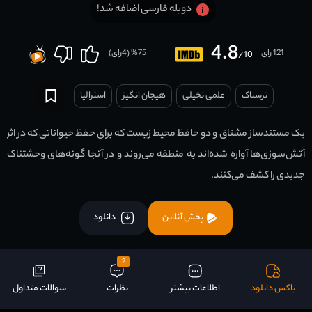
دوبله فارسی اضافه شد!
4.8
121 رای
75
% (
4
رای)
/10
ترسناک
علمی تخیلی
هیجان انگیز
استرالیا
یک مستندساز مشتاق و دو حافظ محیط زیست که برای حفظ حیواناتی که در اثر
آتش‌سوزی‌ها آواره شده‌اند به منطقه می‌روند و در آنجا گونه‌های وحشتناک
جدیدی را کشف می‌کنند.
پخش آنلاین
دانلود
2
باکس دانلود
اطلاعات بیشتر
نظرات
سوالات متداول