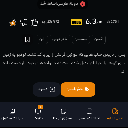
دوبله فارسی اضافه شد
6.3
5,784 رای
92
% (
25
رای)
/10
اکشن
انیمیشن
ماجراجویی
ژاپن
پس از باریدن حباب هایی که قوانین گرانش را زیر پا گذاشتند، توکیو به زمین
بازی گروهی از جوانان تبدیل شده است که خانواده های خود را از دست داده
اند.
پخش آنلاین
دانلود
2
باکس دانلود
اطلاعات بیشتر
لیستهای مرتبط
نظرات
سوالات متداول