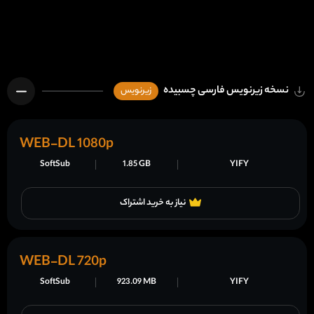
نسخه زیرنویس فارسی چسبیده
زیرنویس
WEB-DL 1080p
SoftSub
1.85 GB
YIFY
نیاز به خرید اشتراک
WEB-DL 720p
SoftSub
923.09 MB
YIFY