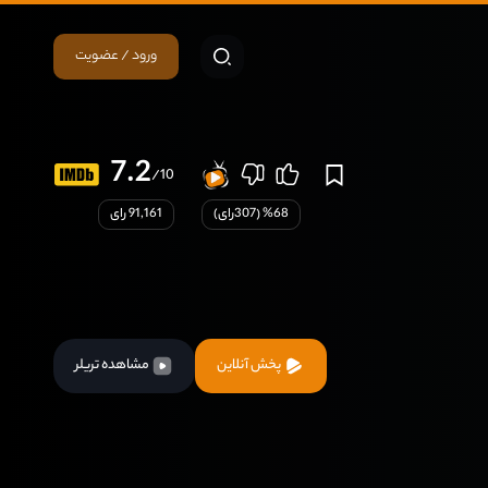
ورود / عضویت
7.2
/10
68
% (
307
رای)
91,161 رای
پخش آنلاین
مشاهده تریلر