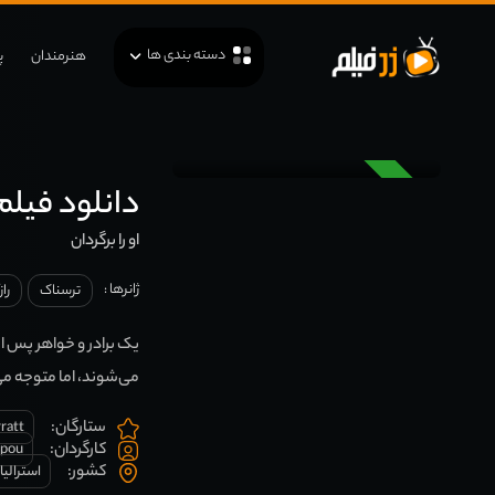
دسته بندی ها
هنرمندان
پ
دوبله
دانلود فیلم ing Her Back 2025
او را برگردان
ژانرها :
ترسناک
راز
یک برادر و خواهر پس از
می‌شوند، اما متوجه می‌
ستارگان:
rratt
کارگردان:
ppou
کشور:
استرالیا