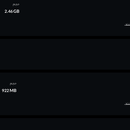
حجم
2.46 GB
حجم
922 MB