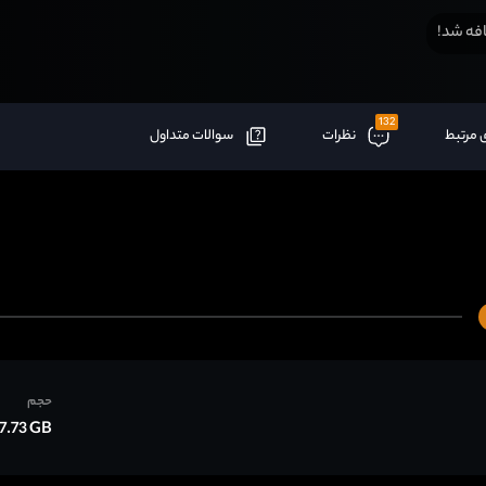
فه شد!
132
 مرتبط
نظرات
سوالات متداول
حجم
7.73 GB