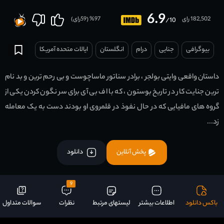
6.9
182,502 رای
97
% (
59
رای)
/10
بیوگرافی
جنایی
درام
انگلستان
ایالات متحده آمریکا
داستان واقعی وایتی بولجر ، برادر سناتور ماساچوست و بی رحم ترین و بد نام
ترین جنایت کار در تاریخ بوستون ، که با اف بی آی برای سر نگون کردن یکی از
گروه های مافیایی که در حال نفوذ در قلمروی او بودند دست به یک معامله
زد...
پخش آنلاین
دانلود
9
باکس دانلود
اطلاعات بیشتر
لیستهای مرتبط
نظرات
سوالات متداول