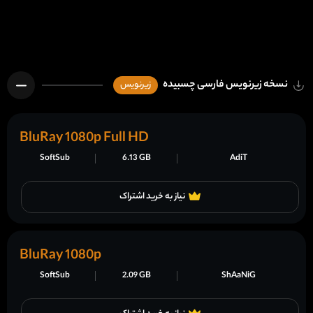
نسخه زیرنویس فارسی چسبیده
زیرنویس
BluRay 1080p Full HD
SoftSub
6.13 GB
AdiT
نیاز به خرید اشتراک
BluRay 1080p
SoftSub
2.09 GB
ShAaNiG