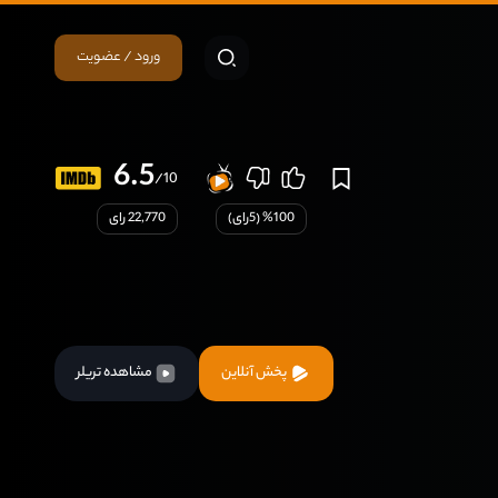
ورود / عضویت
6.5
/10
100
% (
5
رای)
22,770 رای
پخش آنلاین
مشاهده تریلر