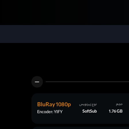
BluRay 1080p
حجم
نوع زیرنویس
SoftSub
1.76 GB
Encoder: YIFY