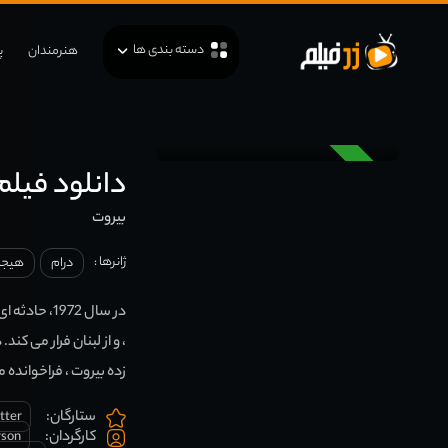
دسته بندی ها
هنرمندان
پ
دوبله
دانلود فیلم irut 2018
بیروت
ژانرها :
درام
هیجان
در سال 1972
، و از لبنان فرار می ک
زده بیروت ، فراخوانده 
ستارگان:
tter
کارگردان:
rson