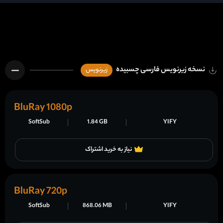
نسخه زیرنویس فارسی چسبیده
زیرنویس
BluRay 1080p
SoftSub
1.84 GB
YIFY
نیاز به خرید اشتراک
BluRay 720p
SoftSub
868.06 MB
YIFY