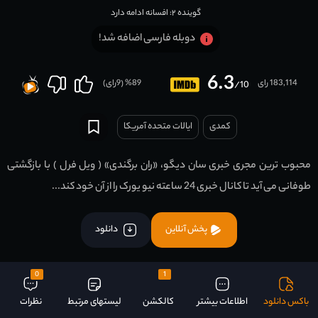
گوینده ۲: افسانه ادامه دارد
دوبله فارسی اضافه شد!
6.3
183,114 رای
89
% (
9
رای)
/10
کمدی
ایالات متحده آمریکا
محبوب ترین مجری خبری سان دیگو، «ران برگندی» ( ویل فرل ) با بازگشتی
طوفانی می آید تا کانال خبری 24 ساعته نیو یورک را از آن خود کند...
پخش آنلاین
دانلود
0
1
باکس دانلود
اطلاعات بیشتر
کالکشن
لیستهای مرتبط
نظرات