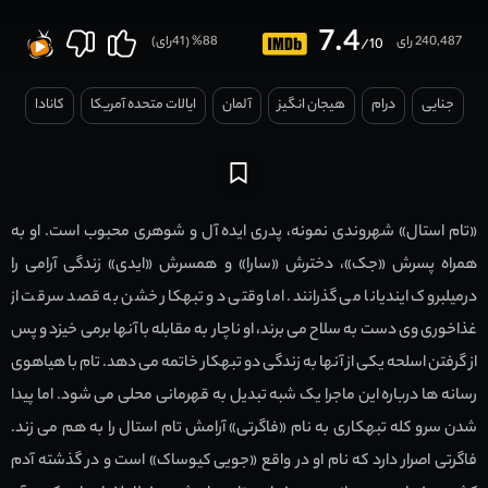
7.4
240,487 رای
88
% (
41
رای)
/10
جنایی
درام
هیجان انگیز
آلمان
ایالات متحده آمریکا
کانادا
«تام استال» شهروندی نمونه، پدری ایده آل و شوهری محبوب است. او به
همراه پسرش «جک»، دخترش «سارا» و همسرش «ایدی» زندگی آرامی را
درمیلبروک ایندیانا می گذرانند. اما وقتی دو تبهکار خشن به قصد سرقت از
غذاخوری وی دست به سلاح می برند، او ناچار به مقابله با آنها برمی خیزد و پس
از گرفتن اسلحه یکی از آنها به زندگی دو تبهکار خاتمه می دهد. تام با هیاهوی
رسانه ها درباره این ماجرا یک شبه تبدیل به قهرمانی محلی می شود. اما پیدا
شدن سرو کله تبهکاری به نام «فاگرتی» آرامش تام استال را به هم می زند.
فاگرتی اصرار دارد که نام او در واقع «جویی کیوساک» است و در گذشته آدم